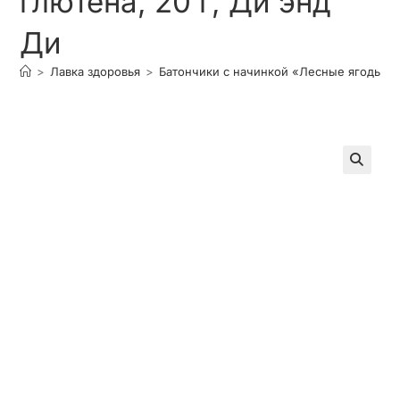
глютена, 20 г, Ди энд
Ди
>
Лавка здоровья
>
Батончики с начинкой «Лесные ягоды» в