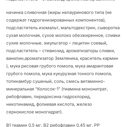
начинка сливочная (жиры нелауринового типа (не
содержат гидрогенизированных компонентов),
подсластитель изомальт, мальтодекстрин, сыворотка
сухая молочная, сухое молоко обезжиренное, сливки
сухие молочные, эмульгатор – лецитин соевый,
подсластитель – стевиозид, ароматизаторы сливки,
ванилин,ароматизатор Земляника, краситель кармин
), мука рисовая грубого помола, мука амарантовая
грубого помола, мука кукурузная тонкого помола,
топинамбур сушеный, соль, смесь витаминно-
минеральная “Колосок-1” (тиамина мононитрат,
рибофлавин, пиридоксина гидрохлорид,
никотинамид, фолиевая кислота, железо
сернокислое моногидрат).
В1 тиамин 0,5 мг, В2 рибофлавин 0,45 мг, РР