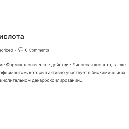
ислота
gorized
0 Comments
ние Фармакологическое действие Липоевая кислота, также
 коферментом, который активно участвует в биохимических
 окислительном декарбоксилировании…