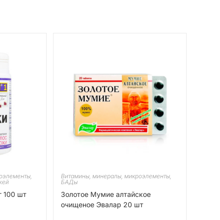
оэлементы,
Витамины, минералы, микроэлементы,
жей
БАДы
 100 шт
Золотое Мумие алтайское
очищеное Эвалар 20 шт