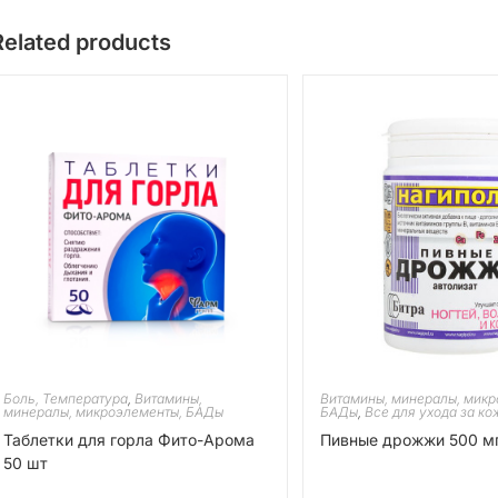
Related products
Боль, Температура
,
Витамины,
Витамины, минералы, микр
минералы, микроэлементы, БАДы
БАДы
,
Все для ухода за ко
Таблетки для горла Фито-Арома
Пивные дрожжи 500 мг
50 шт