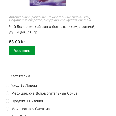
Артериальное давление
,
Лекарственные травы и чаи
,
Седативные средства
,
Сердечно-сосудистая система
Чай Беловежский сон с боярышником, аронией,
душицей…50 гр
53,00
kr
Read more
Категории
Уход За Лицом
Медицинские Вспомогательные Ср-Ва
Продукты Питания
Мочеполовая Система