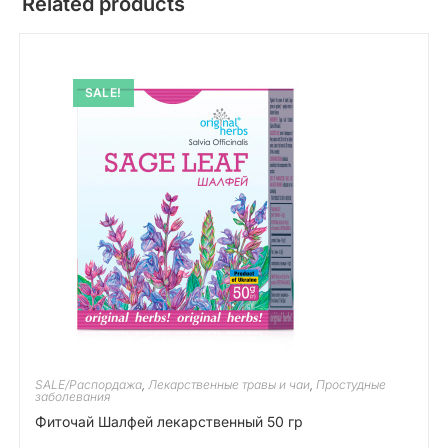
Related products
SALE!
SALE/Распордажа
,
Лекарственные травы и чаи
,
Простудные
заболевания
Фиточай Шалфей лекарственный 50 гр