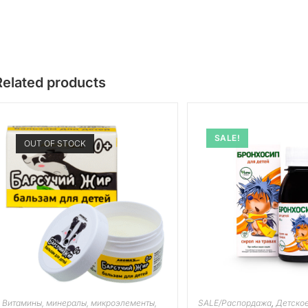
Related products
SALE!
OUT OF STOCK
Витамины, минералы, микроэлементы,
SALE/Распордажа
,
Детское