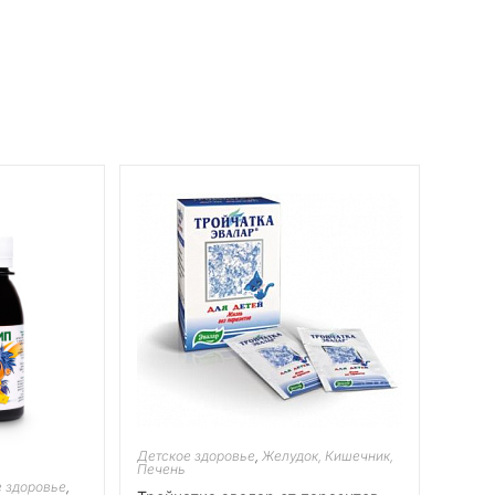
Детское здоровье
,
Желудок, Кишечник,
Печень
 здоровье
,