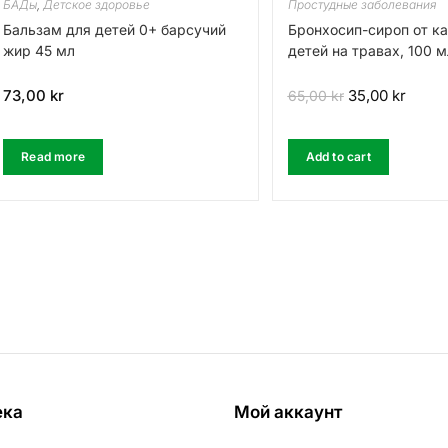
БАДы
,
Детское здоровье
Простудные заболевания
Бальзам для детей 0+ барсучий
Бронхосип-сироп от к
жир 45 мл
детей на травах, 100 м
73,00
kr
35,00
kr
65,00
kr
Read more
Add to cart
ека
Мой аккаунт