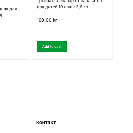
Тройчатка эвалар от паразитов
для детей 10 саше 3,6 гр
ашля для
л
160,00
kr
Add to cart
контакт