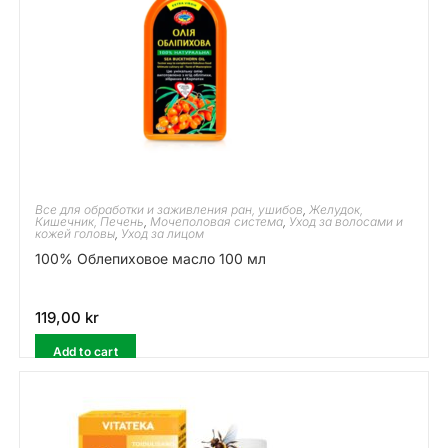
Все для обработки и заживления ран, ушибов
,
Желудок,
Кишечник, Печень
,
Мочеполовая система
,
Уход за волосами и
кожей головы
,
Уход за лицом
100% Облепиховое масло 100 мл
119,00
kr
Add to cart