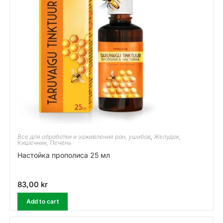
Все для обработки и заживления ран, ушибов
,
Желудок,
Кишечник, Печень
Настойка прополиса 25 мл
83,00
kr
Add to cart