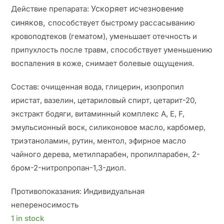
Ускоряет исчезновение
Действие препарата:
синяков,
способствует быстрому рассасыванию
кровоподтеков (гематом), уменьшает отечность и
припухлость после травм, способствует уменьшению
воспаления в коже, снимает болевые ощущения.
Состав:
очищенная вода, глицерин, изопропил
иристат, вазелин, цетариловый спирт, цетарит-20,
экстракт бодяги, витаминный комплекс A, E, F,
эмульсионный воск, силиконовое масло, карбомер,
триэтаноламин, рутин, ментол, эфирное масло
чайного дерева, метилпарабен, пропилпарабен, 2-
бром-2-нитропропан-1,3-диол.
Противопоказания: Индивидуальная
непереносимость
1 in stock