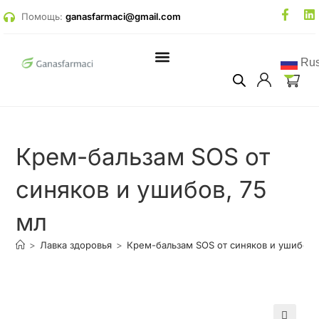
Помощь:
ganasfarmaci@gmail.com
Rus
0
Психологическая помощь
Онлайн встречи и стримы
Крем-бальзам SOS от
синяков и ушибов, 75
мл
>
Лавка здоровья
>
Крем-бальзам SOS от синяков и ушибов,