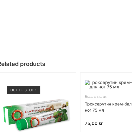
Related products
OUT OF STOCK
Боль в ногах
Троксерутин крем-бал
ног 75 мл
75,00
kr