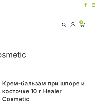
0
osmetic
Крем-бальзам при шпоре и
косточке 10 г Healer
Cosmetic