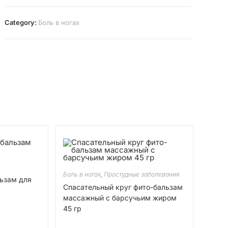
Category:
Боль в ногах
Боль в ногах
,
Простудные заболевания
ьзам для
Спасательный круг фито-бальзам
массажный с барсучьим жиром
45 гр