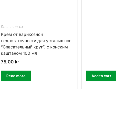
Боль в ногах
Крем от варикозной
недостаточности для усталых ног
“Спасательный круг”, с конским
каштаном 100 мл
75,00
kr
Read more
Add to cart