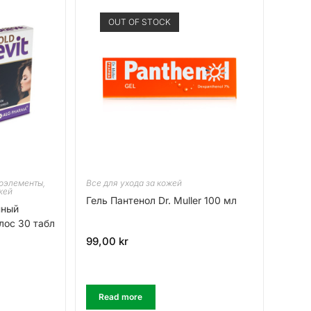
OUT OF STOCK
оэлементы,
Все для ухода за кожей
жей
Гель Пантенол Dr. Muller 100 мл
нный
лос 30 табл
99,00
kr
Read more