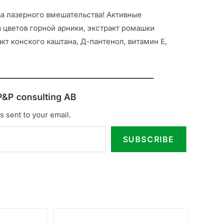
ва лазерного вмешательства! Активные
з цветов горной арники, экстракт ромашки
кт конского каштана, Д-пантенол, витамин Е,
P&P consulting AB
s sent to your email.
SUBSCRIBE