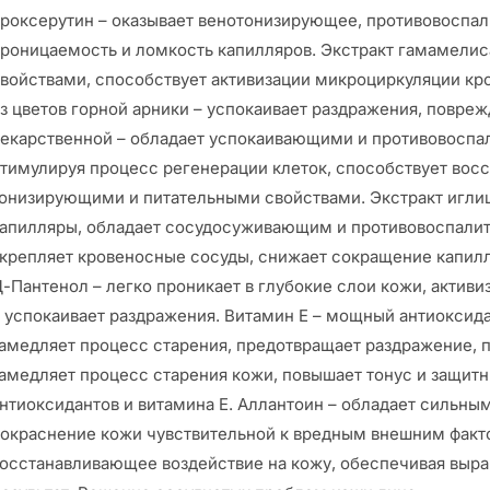
роксерутин – оказывает венотонизирующее, противовоспал
роницаемость и ломкость капилляров. Экстракт гамамели
войствами, способствует активизации микроциркуляции кро
з цветов горной арники – успокаивает раздражения, повре
екарственной – обладает успокаивающими и противовоспа
тимулируя процесс регенерации клеток, способствует вос
онизирующими и питательными свойствами. Экстракт игли
апилляры, обладает сосудосуживающим и противовоспалит
крепляет кровеносные сосуды, снижает сокращение капилл
-Пантенол – легко проникает в глубокие слои кожи, актив
 успокаивает раздражения. Витамин Е – мощный антиоксида
амедляет процесс старения, предотвращает раздражение, п
амедляет процесс старения кожи, повышает тонус и защит
нтиоксидантов и витамина Е. Аллантоин – обладает сильн
окраснение кожи чувствительной к вредным внешним факто
осстанавливающее воздействие на кожу, обеспечивая выра