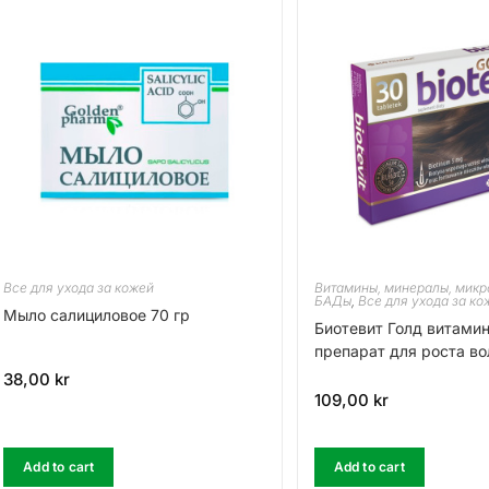
Все для ухода за кожей
Витамины, минералы, микр
БАДы
,
Все для ухода за ко
Mыло салициловое 70 гр
Биотевит Голд витами
препарат для роста во
38,00
kr
109,00
kr
Add to cart
Add to cart