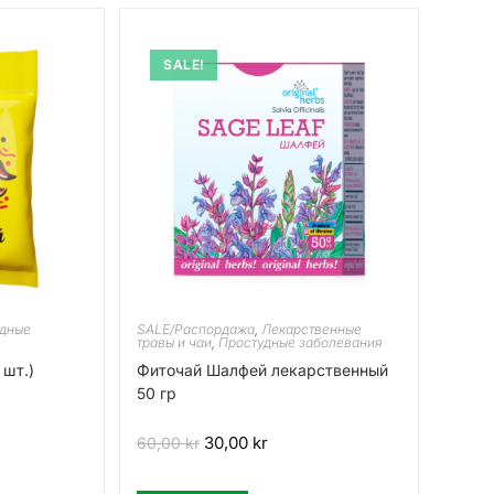
SALE!
дные
SALE/Распордажа
,
Лекарственные
травы и чаи
,
Простудные заболевания
 шт.)
Фиточай Шалфей лекарственный
50 гр
30,00
kr
60,00
kr