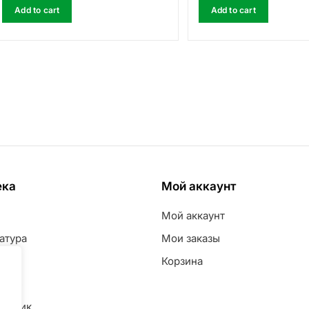
Add to cart
Add to cart
ека
Мой аккаунт
Мой аккаунт
атура
Мои заказы
Корзина
овье
шечник