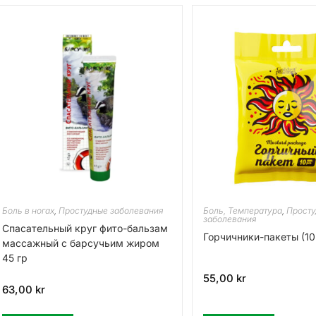
Боль в ногах
,
Простудные заболевания
Боль, Температура
,
Просту
заболевания
Спасательный круг фито-бальзам
Горчичники-пакеты (10
массажный с барсучьим жиром
45 гр
55,00
kr
63,00
kr