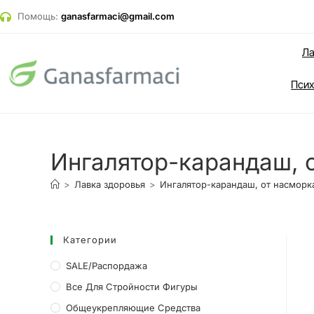
Помощь:
ganasfarmaci@gmail.com
Ла
Псих
Ингалятор-карандаш, от
>
Лавка здоровья
>
Ингалятор-карандаш, от насморка, 
Категории
SALE/Распордажа
Все Для Стройности Фигуры
Общеукрепляющие Средства