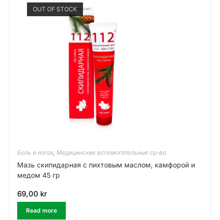
OUT OF STOCK
Боль в ногах
,
Медицинские вспомогательные ср-ва
Мазь скипидарная с пихтовым маслом, камфорой и
медом 45 гр
69,00
kr
Read more