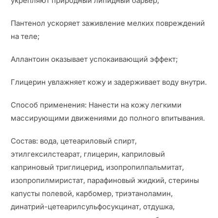
укрепляют природный липидный барьер;
Пантенол ускоряет заживление мелких повреждений
на теле;
Аллантоин оказывает успокаивающий эффект;
Глицерин увлажняет кожу и задерживает воду внутри.
Способ применения: Нанести на кожу легкими
массирующими движениями до полного впитывания.
Состав: вода, цетеариловый спирт,
этилгексилстеарат, глицерин, каприловый
каприновый триглицерид, изопропилпальмитат,
изопропилмиристат, парафиновый жидкий, стерины
капусты полевой, карбомер, триэтаноламин,
динатрий-цетеарилсульфосукцинат, отдушка,