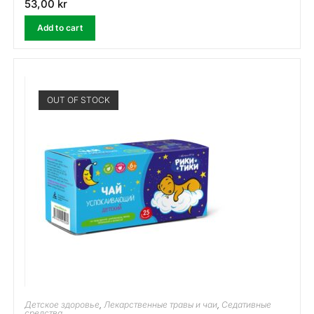
53,00
kr
Add to cart
OUT OF STOCK
Детское здоровье
,
Лекарственные травы и чаи
,
Седативные
средства