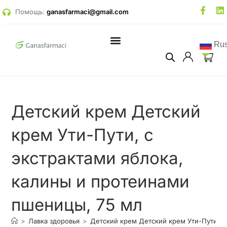
Помощь:
ganasfarmaci@gmail.com
Rus
0
Психологическая помощь
Онлайн встречи и стримы
Детский крем Детский
крем Ути-Пути, с
экстрактами яблока,
калины и протеинами
пшеницы, 75 мл
>
Лавка здоровья
>
Детский крем Детский крем Ути-Пути, с