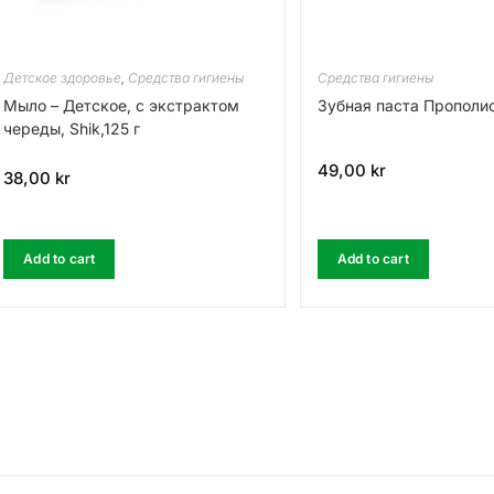
Детское здоровье
,
Средства гигиены
Средства гигиены
Мыло – Детское, с экстрактом
Зубная паста Прополис
череды, Shik,125 г
49,00
kr
38,00
kr
Add to cart
Add to cart