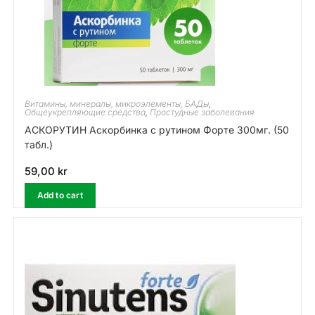
Витамины, минералы, микроэлементы, БАДы
,
Общеукрепляющие средства
,
Простудные заболевания
АСКОРУТИН Аскорбинка с рутином Форте 300мг. (50
табл.)
59,00
kr
Add to cart