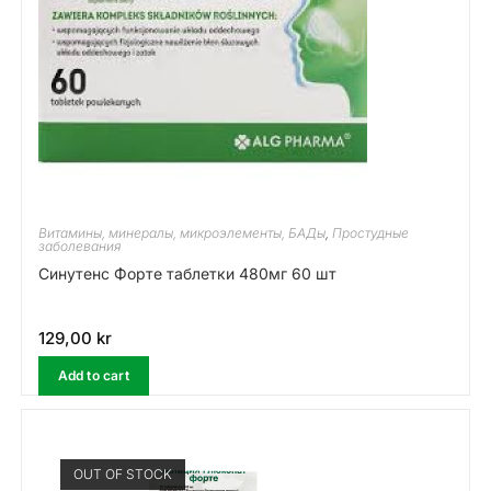
Витамины, минералы, микроэлементы, БАДы
,
Простудные
заболевания
Синутенс Форте таблетки 480мг 60 шт
129,00
kr
Add to cart
OUT OF STOCK