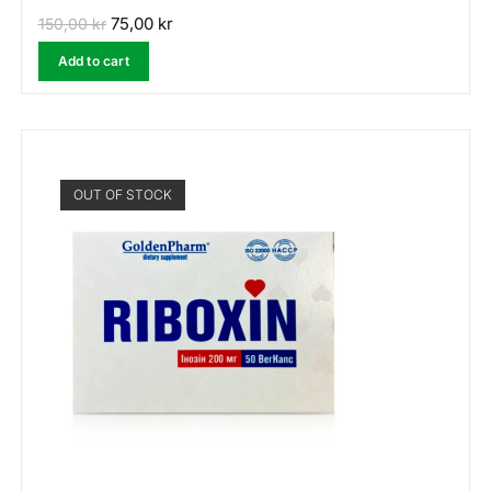
75,00
kr
150,00
kr
Add to cart
OUT OF STOCK