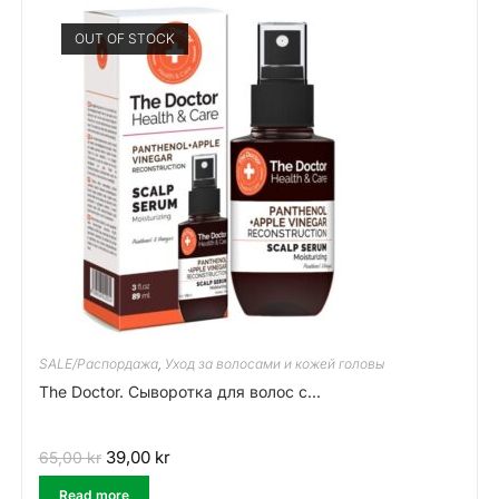
OUT OF STOCK
SALE/Распордажа
,
Уход за волосами и кожей головы
The Doctor. Сыворотка для волос с...
39,00
kr
65,00
kr
Read more