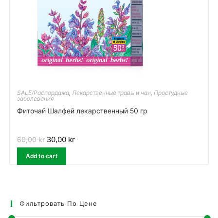
SALE/Распордажа
,
Лекарственные травы и чаи
,
Простудные
заболевания
Фиточай Шалфей лекарственный 50 гр
30,00
kr
60,00
kr
Add to cart
Фильтровать По Цене