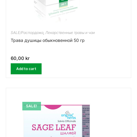
SALE/Распордажа
,
Лекарственные травы и чаи
Трава душицы обыкновенной 50 гр
60,00
kr
Add to cart
SALE!