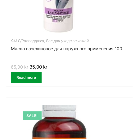
SALE/Распордажа
,
Все для ухода за кожей
Масло вазелиновое для наружного применения 100...
35,00
kr
65,00
kr
Read more
SALE!