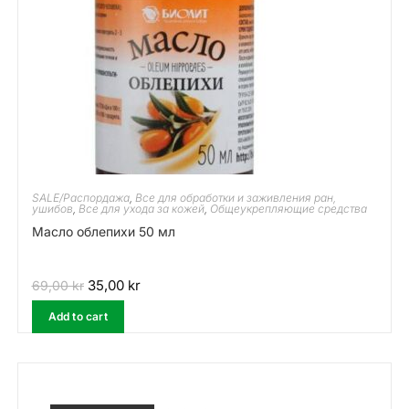
SALE/Распордажа
,
Все для обработки и заживления ран,
ушибов
,
Все для ухода за кожей
,
Общеукрепляющие средства
Масло облепихи 50 мл
35,00
kr
69,00
kr
Add to cart