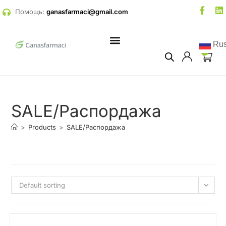
Помощь:
ganasfarmaci@gmail.com
Rus
0
SALE/Распордажа
>
Products
>
SALE/Распордажа
Default sorting