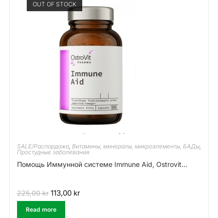
OUT OF STOCK
SALE/Распордажа
,
Витамины, минералы, микроэлементы, БАДы
,
Простудные заболевания
Помощь Иммунной системе Immune Aid, Ostrovit...
113,00
kr
225,00
kr
Read more