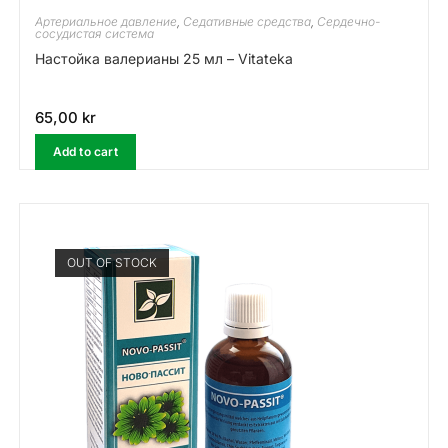
Артериальное давление
,
Седативные средства
,
Сердечно-
сосудистая система
Настойка валерианы 25 мл – Vitateka
65,00
kr
Add to cart
OUT OF STOCK