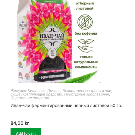
Желудок, Кишечник, Печень
,
Лекарственные травы и чаи
,
Общеукрепляющие средства
,
Простудные заболевания
,
Седативные средства
Иван-чай ферментированный черный листовой 50 гр.
84,00
kr
Add to cart