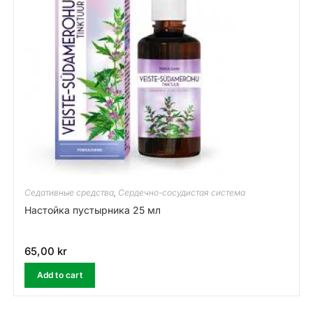
Седативные средства
,
Сердечно-сосудистая система
Настойка пустырника 25 мл
65,00
kr
Add to cart