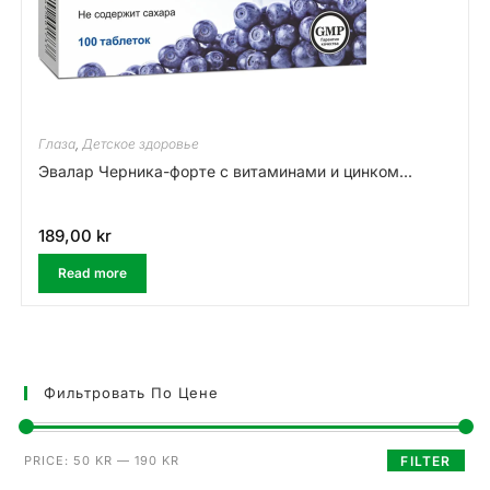
Глаза
,
Детское здоровье
Эвалар Черника-форте с витаминами и цинком...
189,00
kr
Read more
Фильтровать По Цене
PRICE:
50 KR
—
190 KR
FILTER